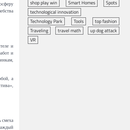
shop play win
Smart Homes
Spots
мосферу
шебства
technological innovation
Technology Park
Tools
top fashion
Traveling
travel math
up dog attack
VR
теле и
абот и
инкам,
бой, а
итива»,
ь смеха
каждый