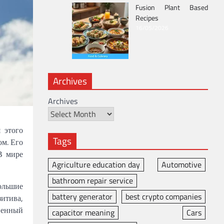
Fusion Plant Based
Recipes
16/05/2026
Archives
Archives
 этого
Tags
ом. Его
В мире
Agriculture education day
Automotive
bathroom repair service
ольшие
battery generator
best crypto companies
зитива,
венный
capacitor meaning
Cars