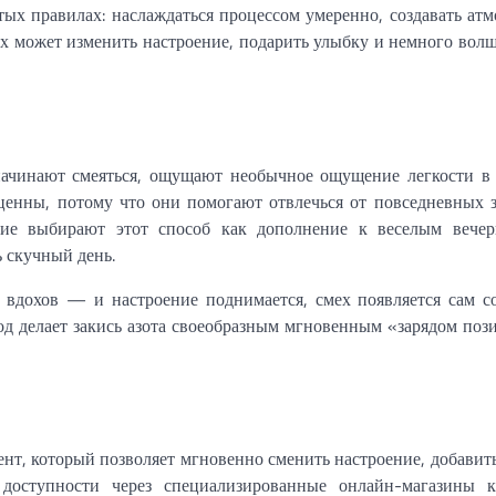
ых правилах: наслаждаться процессом умеренно, создавать ат
ох может изменить настроение, подарить улыбку и немного вол
начинают смеяться, ощущают необычное ощущение легкости в 
ценны, потому что они помогают отвлечься от повседневных з
гие выбирают этот способ как дополнение к веселым вечер
ь скучный день.
 вдохов — и настроение поднимается, смех появляется сам со
д делает закись азота своеобразным мгновенным «зарядом поз
мент, который позволяет мгновенно сменить настроение, добавит
доступности через специализированные онлайн-магазины 