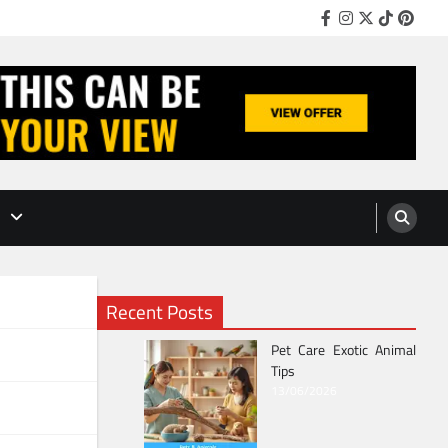
Facebook
Instagram
Twitter
TikTok
Pinter
Recent Posts
Pet Care Exotic Animal
дох
Tips
13/06/2026