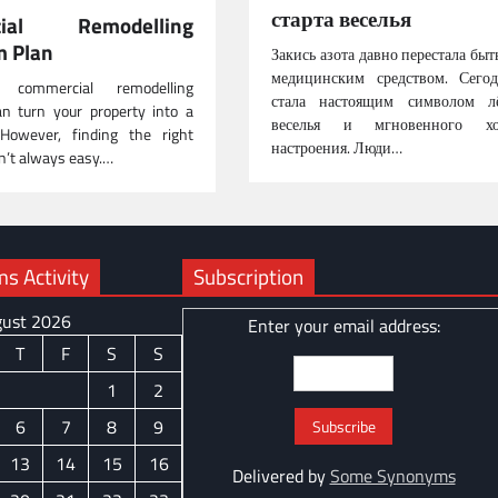
старта веселья
cial Remodelling
m Plan
Закись азота давно перестала быт
медицинским средством. Сего
 commercial remodelling
стала настоящим символом лё
n turn your property into a
веселья и мгновенного хо
However, finding the right
настроения. Люди…
sn’t always easy.…
 Activity
Subscription
ust 2026
Enter your email address:
T
F
S
S
1
2
6
7
8
9
13
14
15
16
Delivered by
Some Synonyms