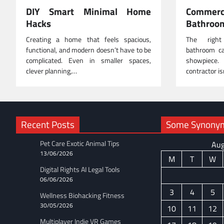
DIY Smart Minimal Home
Commer
Hacks
Bathroo
Creating a home that feels spacious,
The right
functional, and modern doesn’t have to be
bathroom ca
complicated. Even in smaller spaces,
showpiece. 
clever planning,…
contractor i
Recent Posts
Some Synonyms
Pet Care Exotic Animal Tips
Aug
13/06/2026
M
T
W
Digital Rights AI Legal Tools
06/06/2026
3
4
5
Wellness Biohacking Fitness
30/05/2026
10
11
12
Multiplayer Indie VR Games