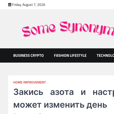
Skip
Friday, August 7, 2026
to
content
Some Synonyms
Ready to Tackle Interesting Topics Every Day
BUSINESS CRYPTO
FASHION LIFESTYLE
TECHNOL
HOME IMPROVEMENT
Закись азота и наст
может изменить день