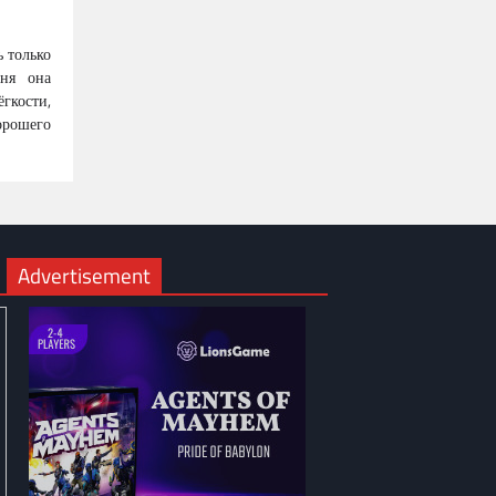
ь только
дня она
гкости,
рошего
Advertisement