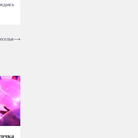
ждаясь
веселья
⟶
точка