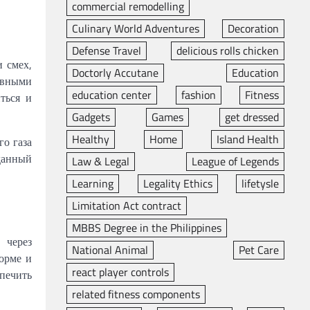
commercial remodelling
Culinary World Adventures
Decoration
Defense Travel
delicious rolls chicken
и смех,
Doctorly Accutane
Education
бавными
education center
fashion
Fitness
ться и
Gadgets
Games
get dressed
Healthy
Home
Island Health
го газа
данный
Law & Legal
League of Legends
Learning
Legality Ethics
lifetysle
Limitation Act contract
MBBS Degree in the Philippines
 через
National Animal
Pet Care
орме и
react player controls
спечить
related fitness components